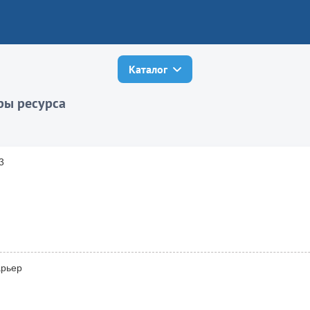
Каталог
ры ресурса
3
арьер