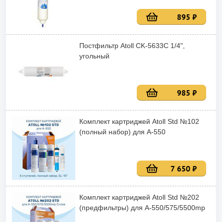
895 ₽
Постфильтр Atoll CK-5633C 1/4",
угольный
985 ₽
Комплект картриджей Atoll Std №102
(полный набор) для А-550
7 650 ₽
Комплект картриджей Atoll Std №202
(предфильтры) для А-550/575/5500mp